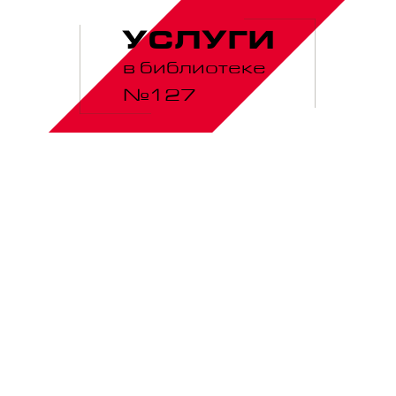
УСЛУГИ
в библиотеке
№127