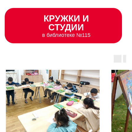
КРУЖКИ И
СТУДИИ
в библиотеке №115